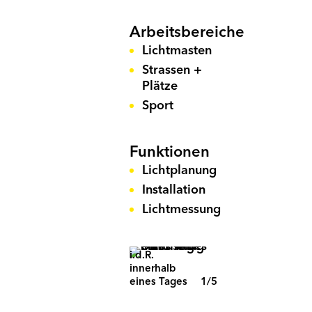
Arbeitsbereiche
Lichtmasten
Strassen +
Plätze
Sport
Funktionen
Lichtplanung
Installation
Lichtmessung
Umrüstung
i.d.R.
F
innerhalb
b
eines Tages
1/5
Fussballfeld
D