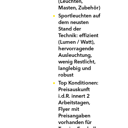
(Leuchten,
Sie sich einmalig über "Registrieren" mit Ihrer
Mitgliedernummer.
Masten, Zubehör)
Das Dokument wurde
Dieses Dokument ist ausschliesslich für unsere Mitglieder
erfolgreich in den Warenkorb
Sportleuchten auf
verfügbar. Sie sind Mitglied? Bitte über den «Login-
gelegt.
dem neusten
E-Mail
*
Button» anmelden. Sie möchten Mitglied werden? Der
Stand der
Button «Mitglied werden» führt Sie zu weiteren
Technik: effizient
Informationen.
zum
(Lumen / Watt),
Passwort
*
Warenkorb
hervorragende
Ausleuchtung,
Mitglied werden
wenig Restlicht,
Registrieren
Passwort vergessen
Mitglied werden
langlebig und
Login
robust
Anmelden
Top Konditionen:
Preisauskunft
i.d.R. innert 2
Arbeitstagen,
Flyer mit
Preisangaben
vorhanden für