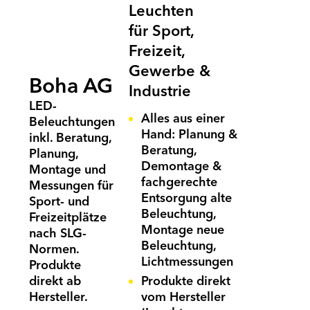
Leuchten
für Sport,
Freizeit,
Gewerbe &
Boha AG
Industrie
LED-
Alles aus einer
Beleuchtungen
Hand: Planung &
inkl. Beratung,
Beratung,
Planung,
Demontage &
Montage und
fachgerechte
Messungen für
Entsorgung alte
Sport- und
Beleuchtung,
Freizeitplätze
Montage neue
nach SLG-
Beleuchtung,
Normen.
Mitglieder-Login
Lichtmessungen
Produkte
Weiterlesen mit einer
direkt ab
Produkte direkt
Bereits registriert? Hier loggen Sie sich mit Ihrer E-Mail
Mitgliedschaft
Hersteller.
vom Hersteller
und Passwort ein. Zum ersten Mal hier? Bitte registrieren