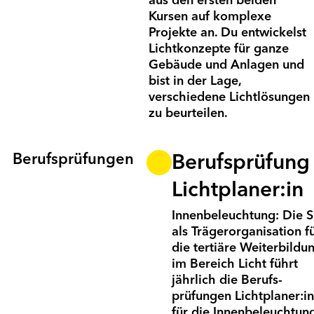
aus den ersten beiden
Kursen auf komplexe
Projekte an. Du ent­wick­elst
Licht­konzepte für ganze
Gebäude und Anlagen und
bist in der Lage,
verschiedene Licht­lösungen
zu beurteilen.
Berufsprüfungen
Berufsprüfung
Lichtplaner:in
Innenbeleuchtung: Die 
als Träger­organisation f
die tertiäre Weiter­bildu
im Bereich Licht führt
jährlich die Berufs­
prüfungen Licht­planer:in
für die Innen­beleuch­tun