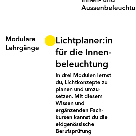
Innen- und
Aussenbeleuchtu
Modulare
Lichtplaner:in
Lehrgänge
für die Innen­
beleuchtung
In drei Modulen lernst
du, Licht­konzepte zu
planen und umzu­
setzen. Mit diesem
Wissen und
ergänzenden Fach­
kursen kannst du die
eid­genössische
Berufs­prüf­ung