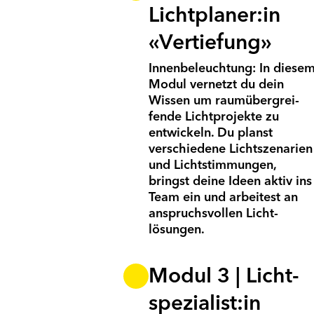
Lichtplaner:in
«Vertiefung»
Innenbeleuchtung: In diese
Modul vernetzt du dein
Wissen um raum­über­grei­
fende Lichtprojekte zu
entwickeln. Du planst
verschiedene Licht­szenarien
und Licht­stimmun­gen,
bringst deine Ideen aktiv ins
Team ein und ar­bei­test an
an­spruchs­vollen Licht­
lösungen.
Modul 3 | Licht­
spezialist:in