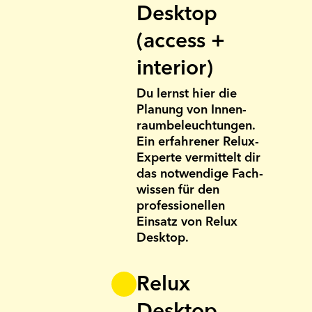
Desktop
(access +
interior)
Du lernst hier die
Planung von Innen­
raum­beleuch­tungen.
Ein erfahrener Relux-
Experte vermittelt dir
das not­wendige Fach­
wissen für den
profes­sionel­len
Einsatz von Relux
Desktop.
Relux
Desktop