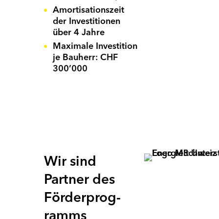
Amortisationszeit
der Investitionen
über 4 Jahre
E-M
Maximale Investition
D
je Bauherr: CHF
ve
300’000
Pa
Re
Wir sind
Partner des
Förder­prog­
ramms