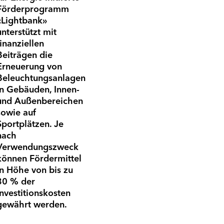
Förderprogramm
«Lightbank»
unterstützt mit
finanziellen
Beiträgen die
Erneuerung von
Beleuchtungsanlagen
in Gebäuden, Innen-
und Außenbereichen
sowie auf
Sportplätzen. Je
nach
Verwendungszweck
können Fördermittel
in Höhe von bis zu
30 % der
Investitionskosten
gewährt werden.