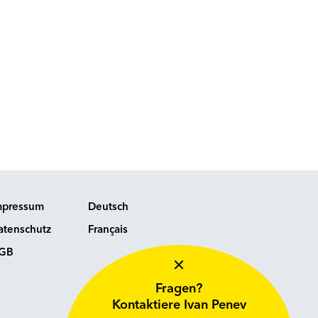
mpressum
Deutsch
atenschutz
Français
GB
Fragen?
Kontaktiere
Ivan Penev