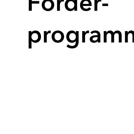
Förder­
program