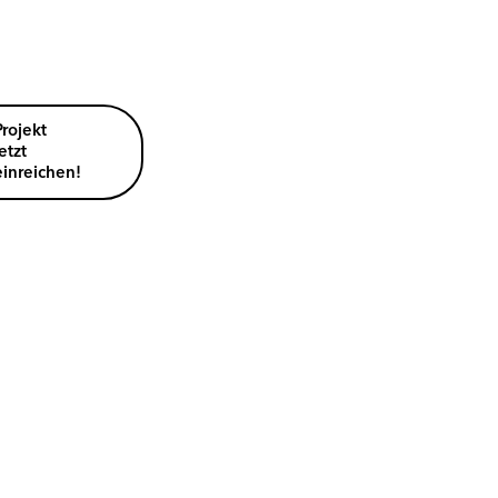
Projekt
etzt
einreichen!
l
en