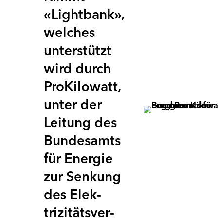
«Lightbank»,
welches
unter­stützt
wird durch
ProKilowatt,
unter der
Leitung des
Bundes­amts
für Energie
zur Senkung
des Elek­
trizi­täts­ver­