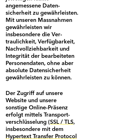
angemessene Daten­
sicherheit zu gewähr­leisten.
Mit unseren Mass­nahmen
gewähr­leisten wir
insbesondere die Ver­
traulichkeit, Ver­fügbarkeit,
Nach­vollzieh­barkeit und
Integrität der bearbeiteten
Personen­daten, ohne aber
absolute Daten­sicherheit
gewährleisten zu können.
Mitglieder-Login
Weiterlesen mit einer
Der Zugriff auf unsere
Bereits registriert? Hier loggen Sie sich mit Ihrer E-Mail
Mitgliedschaft
Website und unsere
und Passwort ein. Zum ersten Mal hier? Bitte registrieren
sonstige Online-Präsenz
Sie sich einmalig über "Registrieren" mit Ihrer
Mitgliedernummer.
erfolgt mittels Transport­
Das Dokument wurde
Dieses Dokument ist ausschliesslich für unsere Mitglieder
verschlüsselung (
SSL / TLS
,
erfolgreich in den Warenkorb
verfügbar. Sie sind Mitglied? Bitte über den «Login-
gelegt.
insbesondere mit dem
E-Mail
*
Button» anmelden. Sie möchten Mitglied werden? Der
Hypertext Transfer Protocol
Button «Mitglied werden» führt Sie zu weiteren