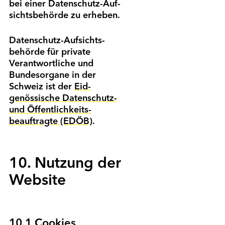
bei einer Daten­schutz-Auf­
sichts­behörde zu erheben.
Daten­schutz-Aufsichts­
behörde für private
Verantwortliche und
Bundes­organe in der
Schweiz ist der
Eid­
genössische Daten­schutz-
und Öffentlich­keits­
beauftragte (EDÖB)
.
10. Nutzung der
Website
10.1 Cookies