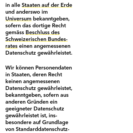
in alle
Staaten auf der Erde
und anderswo im
Universum
bekanntgeben,
sofern das dortige Recht
gemäss
Beschluss des
Schwei­zerischen Bundes­
rates
einen angemessenen
Daten­schutz gewährleistet.
Wir können Personen­daten
in Staaten, deren Recht
keinen angemessenen
Daten­schutz gewähr­leistet,
bekannt­geben, sofern aus
anderen Gründen ein
geeigneter Daten­schutz
gewähr­leistet ist, ins­
besondere auf Grund­lage
von Standard­datenschutz­