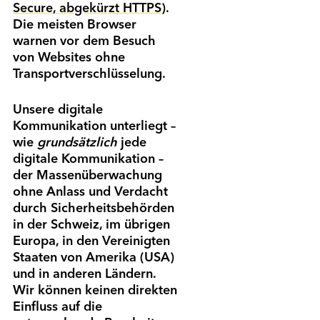
Secure, abgekürzt HTTPS
).
Informationen.
zum
Die meisten Browser
Passwort
*
Warenkorb
warnen vor dem Besuch
von Websites ohne
Mitglied werden
Transport­verschlüsselung.
Registrieren
Passwort vergessen
Mitglied werden
Login
Unsere digitale
Anmelden
Kommunikation unterliegt –
wie
grundsätzlich
jede
digitale Kommunikation –
der Massen­überwachung
ohne Anlass und Verdacht
durch Sicher­heitsbehörden
in der Schweiz, im übrigen
Europa, in den Vereinigten
Staaten von Amerika (USA)
und in anderen Ländern.
Wir können keinen direkten
Einfluss auf die