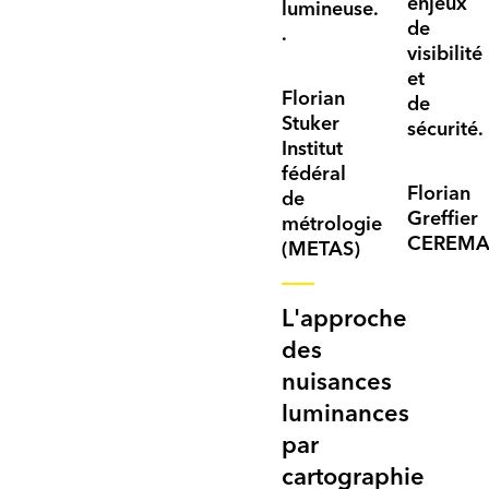
enjeux
lumineuse.
de
.
visibilité
et
Florian
de
Stuker
sécurité.
Institut
fédéral
Florian
de
Greffier
métrologie
CEREM
(METAS)
L'approche
des
nuisances
luminances
par
cartographie