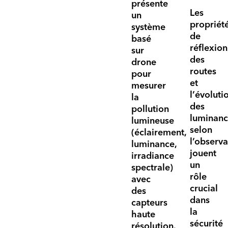
présente
Les
un
propriét
système
de
basé
réflexion
sur
des
drone
routes
pour
et
mesurer
l’
évoluti
la
des
pollution
luminanc
lumineuse
selon
(éclairement,
l’observa
luminance,
jouent
irradiance
un
spectrale)
rôle
avec
crucial
des
dans
capteurs
la
haute
sécurité
résolution.