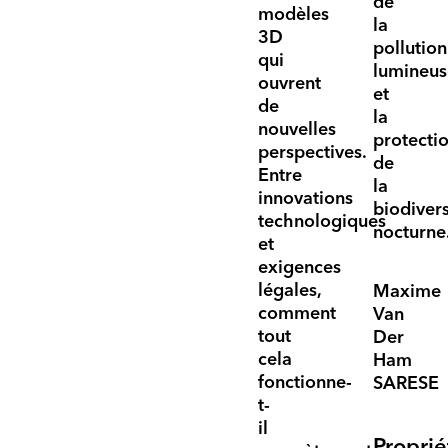
de
modèles
la
3D
pollution
qui
lumineus
ouvrent
et
de
la
nouvelles
protecti
perspectives.
de
Entre
la
innovations
biodivers
technologiques
nocturne
et
exigences
légales,
Maxime
comment
Van
tout
Der
cela
Ham
fonctionne-
SARESE
t-
il