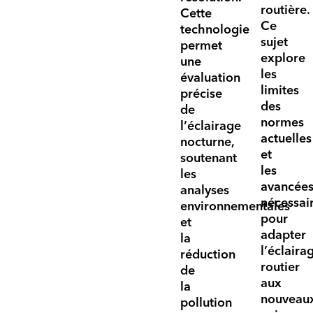
routière.
Cette
Ce
technologie
sujet
permet
explore
une
les
évaluation
limites
précise
des
de
normes
l’éclairage
actuelles
nocturne,
et
soutenant
les
les
avancée
analyses
nécessai
environnementales
pour
et
adapter
la
l’éclaira
réduction
routier
de
aux
la
nouveau
pollution