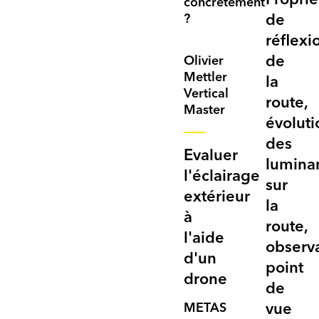
Proprié
concrètement
de
?
réflexi
de
Olivier
Mettler
la
Vertical
route,
Master
évoluti
des
Evaluer
lumina
l'éclairage
sur
extérieur
la
à
route,
l'aide
observ
d'un
point
drone
de
METAS
vue