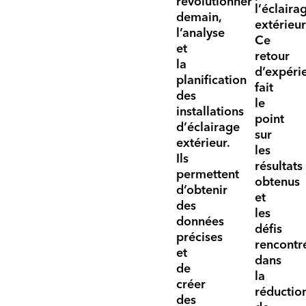
révolutionner
l’éclaira
demain,
extérieur
l’analyse
Ce
et
retour
la
d’expéri
planification
fait
des
le
installations
point
d’éclairage
sur
extérieur.
les
Ils
résultats
permettent
obtenus
d’obtenir
et
des
les
données
défis
précises
rencontr
et
dans
de
la
créer
réductio
des