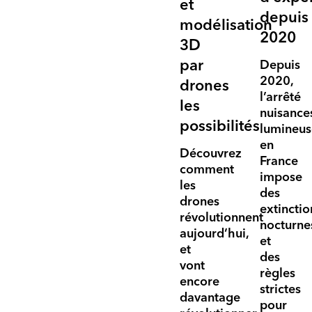
et
depuis
modélisation
2020
3D
par
Depuis
2020,
drones
l’
arrêté
les
nuisance
possibilités
lumineus
en
Découvrez
France
comment
impose
les
des
drones
extinctio
révolutionnent
nocturne
aujourd’hui,
et
et
des
vont
règles
encore
strictes
davantage
pour