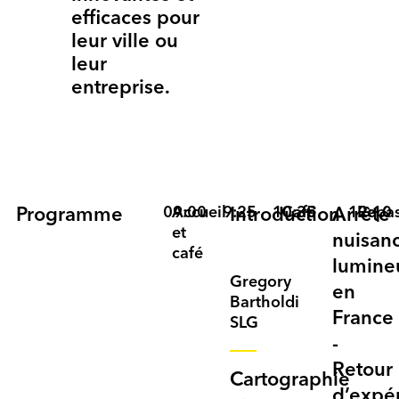
efficaces pour
leur ville ou
leur
entreprise.
09:00
Accueil
9:25
10:35
Café
12:10
Repa
Programme
Introduction
Arrêté
et
nuisan
café
lumine
Gregory
en
Bartholdi
France
SLG
-
Retour
Cartographie
d’expé