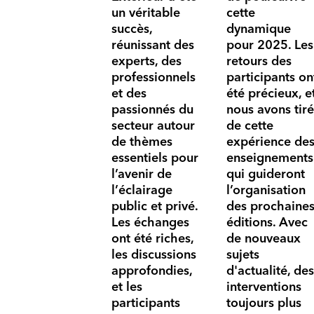
un véritable
cette
succès,
dynamique
réunissant des
pour 2025. Les
experts, des
retours des
professionnels
participants on
et des
été précieux, e
passionnés du
nous avons tiré
secteur autour
de cette
de thèmes
expérience de
essentiels pour
enseignements
l’avenir de
qui guideront
l’éclairage
l’organisation
public et privé.
des prochaine
Les échanges
éditions. Avec
ont été riches,
de nouveaux
les discussions
sujets
approfondies,
d'actualité, des
et les
interventions
participants
toujours plus