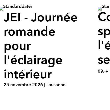
C
JEI - Journée
sp
romande
l'
pour
se
l'éclairage
intérieur
09. +
25 novembre 2026 | Lausanne