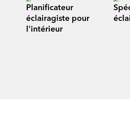
Planificateur
Spéc
m
éclairagiste pour
écla
Mo
l'intérieur
S’