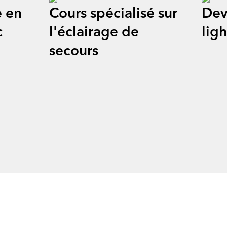
r
é en
Cours spécialisé sur
Dev
 à
c
l'éclairage de
lig
secours
bre