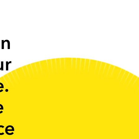
on
ur
e.
e
ce