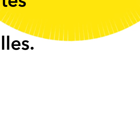
tes
lles.