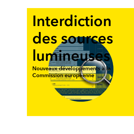
Interdiction
des sources
lumineuses
Nouveaux développements à la
Commission européenne