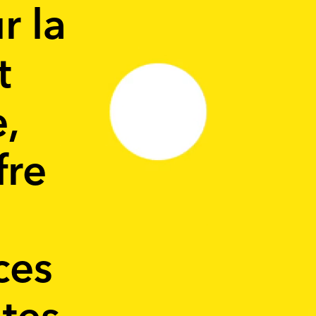
r la
t
e,
fre
ces