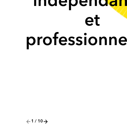
indépendan
et
professionne
1
/
10