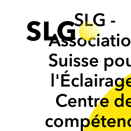
SLG -
Associati
Suisse po
l'Éclairag
Centre d
compéten