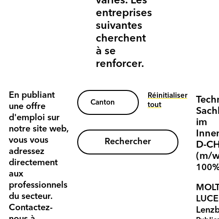
variés. Les
entreprises
suivantes
cherchent
à se
renforcer.
En publiant
Réinitialiser
Tech
tout
une offre
Sach
d'emploi sur
im
notre site web,
Inne
vous vous
Rechercher
D-C
adressez
(m/w
directement
100
aux
professionnels
MOL
du secteur.
LUCE
Contactez-
Lenz
nous à