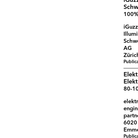
iGuzz
Schw
100
iGuzz
Illum
Schw
AG
Züric
Public
Elekt
Elek
80-1
elekt
engin
partn
6020
Emme
Public