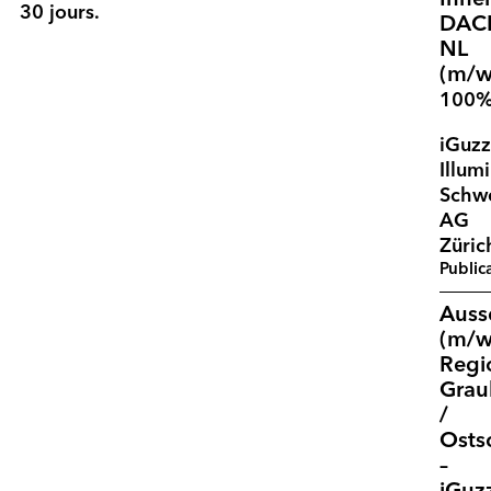
30 jours.
DAC
NL
(m/w
100
iGuzz
Illum
Schw
AG
Züric
Public
Auss
(m/w
Regi
Gra
/
Osts
–