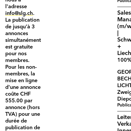
Public
l'adresse
Sales
info@slg.ch
.
Man
La publication
(m/w
de jusqu'à 3
|
annonces
Schw
simultanément
+
est gratuite
Liech
pour nos
100
membres.
Pour les non-
GEO
membres, la
BECH
mise en ligne
LICH
d'une annonce
Zweig
coûte CHF
Diep
555.00 par
Public
annonce (hors
TVA) pour une
Leite
durée de
Verk
publication de
Inne