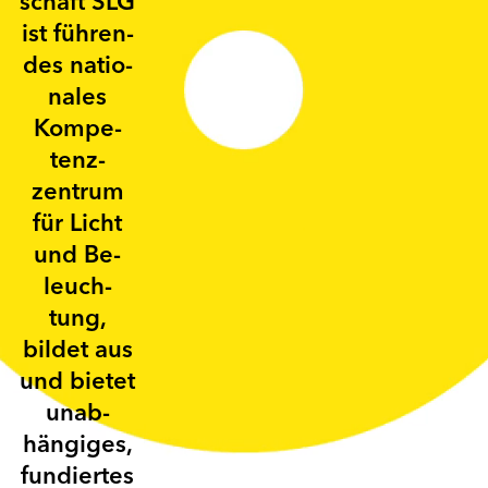
schaft SLG
ist führen­
des natio­
nales
Kom­pe­
tenz­
zentrum
für Licht
und Be­
leuch­
tung,
bildet aus
und bietet
un­ab­
häng­iges,
fun­dier­tes