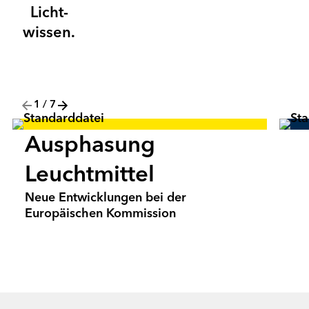
Licht­­
wissen.
1
/
7
Ausphasung
W
St
Leuchtmittel
We
Neue Entwicklungen bei der
Europäischen Kommission